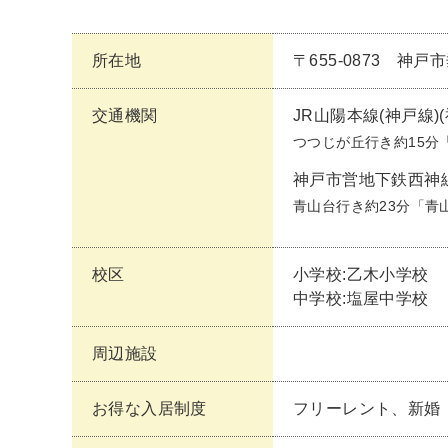
所在地
〒655-0873 神
交通機関
JR山陽本線(神戸線)
つつじが丘行き約15分
神戸市営地下鉄西神
青山台行き約23分「青
校区
小学校:乙木小学校
中学校:塩屋中学校
周辺施設
お得な入居制度
フリーレント、新婚