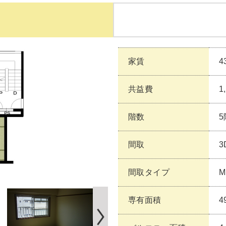
家賃
4
共益費
1
階数
5
間取
3
間取タイプ
M
専有面積
4