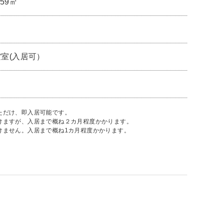
.59㎡
空室(入居可）
ただけ、即入居可能です。
だけますが、入居まで概ね２カ月程度かかります。
けません。入居まで概ね1カ月程度かかります。