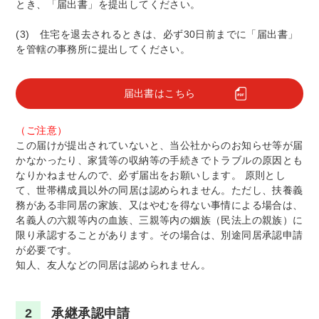
とき、「届出書」を提出してください。
(3) 住宅を退去されるときは、必ず30日前までに「届出書」
を管轄の事務所に提出してください。
届出書はこちら
（ご注意）
この届けが提出されていないと、当公社からのお知らせ等が届
かなかったり、家賃等の収納等の手続きでトラブルの原因とも
なりかねませんので、必ず届出をお願いします。 原則とし
て、世帯構成員以外の同居は認められません。ただし、扶養義
務がある非同居の家族、又はやむを得ない事情による場合は、
名義人の六親等内の血族、三親等内の姻族（民法上の親族）に
限り承認することがあります。その場合は、別途同居承認申請
が必要です。
知人、友人などの同居は認められません。
2
承継承認申請