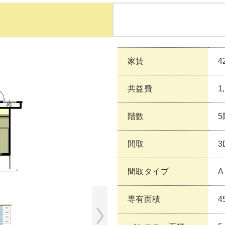
家賃
4
共益費
1
階数
5
間取
3
間取タイプ
A
専有面積
4