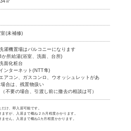
.34㎡
室(未補修)
■洗濯機置場はバルコニーになります
■3か所給湯(浴室、洗面、台所)
■洗面化粧台
インターネット(NTT隼)
■エアコン、ガスコンロ、ウオッシュレットがあ
る場合は、残置物扱い
（不要の場合、引渡し前に撤去の相談は可）
ただけ、即入居可能です。
だけますが、入居まで概ね２カ月程度かかります。
けません。入居まで概ね1カ月程度かかります。