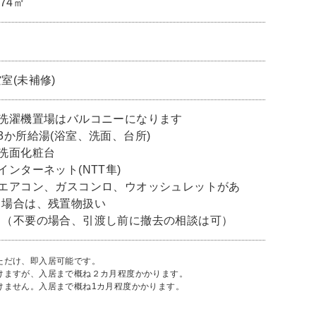
.74㎡
室(未補修)
■洗濯機置場はバルコニーになります
■3か所給湯(浴室、洗面、台所)
■洗面化粧台
インターネット(NTT隼)
■エアコン、ガスコンロ、ウオッシュレットがあ
る場合は、残置物扱い
（不要の場合、引渡し前に撤去の相談は可）
ただけ、即入居可能です。
だけますが、入居まで概ね２カ月程度かかります。
けません。入居まで概ね1カ月程度かかります。