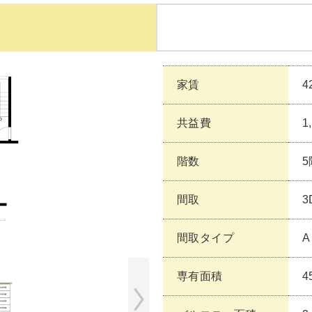
家賃
4
共益費
1
階数
5
間取
3
間取タイプ
A
専有面積
4