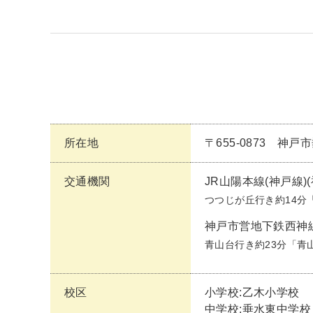
所在地
〒655-0873 神
交通機関
JR山陽本線(神戸線)
つつじが丘行き約14分
神戸市営地下鉄西神
青山台行き約23分「青
校区
小学校:乙木小学校
中学校:垂水東中学校