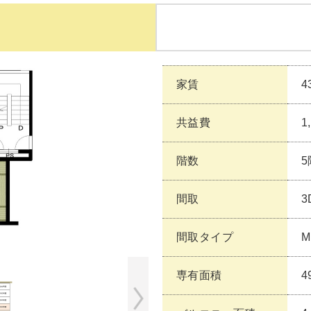
家賃
4
共益費
1
階数
5
間取
3
間取タイプ
M
専有面積
4