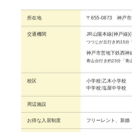
所在地
〒655-0873 神
交通機関
JR山陽本線(神戸線)
つつじが丘行き約15分
神戸市営地下鉄西神
青山台行き約23分「青
校区
小学校:乙木小学校
中学校:塩屋中学校
周辺施設
お得な入居制度
フリーレント、新婚