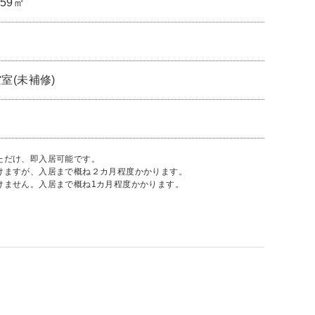
.59㎡
室(未補修)
ただけ、即入居可能です。
だけますが、入居まで概ね２カ月程度かかります。
けません。入居まで概ね1カ月程度かかります。