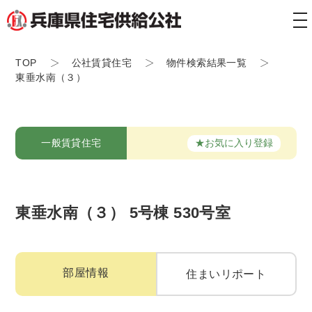
tog
nav
TOP
公社賃貸住宅
物件検索結果一覧
東垂水南（３）
★お気に入り登録
一般賃貸住宅
東垂水南（３） 5号棟 530号室
部屋情報
住まいリポート