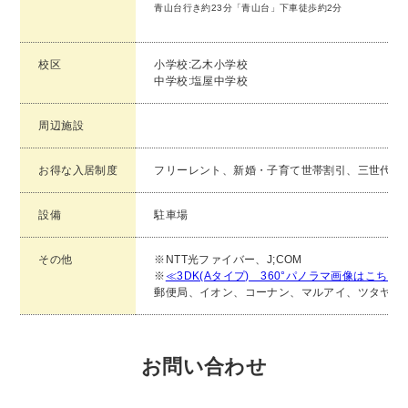
青山台行き約23分「青山台」下車徒歩約2分
校区
小学校:乙木小学校
中学校:塩屋中学校
周辺施設
お得な入居制度
フリーレント、新婚・子育て世帯割引、三世代隣
設備
駐車場
その他
※NTT光ファイバー、J;COM
※
≪3DK(Aタイプ) 360°パノラマ画像はこち
郵便局、イオン、コーナン、マルアイ、ツタヤ、
お問い合わせ