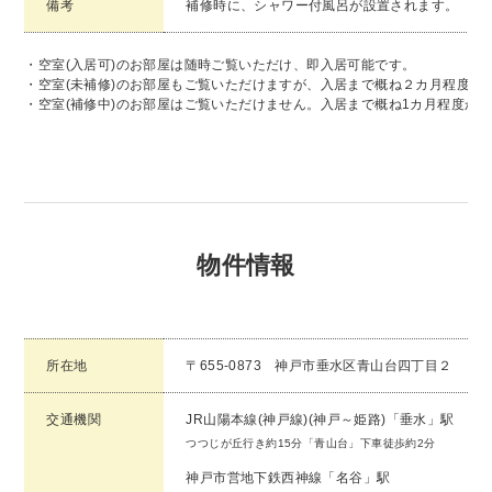
備考
補修時に、シャワー付風呂が設置されます。
・空室(入居可)のお部屋は随時ご覧いただけ、即入居可能です。
・空室(未補修)のお部屋もご覧いただけますが、入居まで概ね２カ月程度か
・空室(補修中)のお部屋はご覧いただけません。入居まで概ね1カ月程度か
物件情報
所在地
〒655-0873 神戸市垂水区青山台四丁目２
交通機関
JR山陽本線(神戸線)(神戸～姫路)「垂水」駅
つつじが丘行き約15分「青山台」下車徒歩約2分
神戸市営地下鉄西神線「名谷」駅