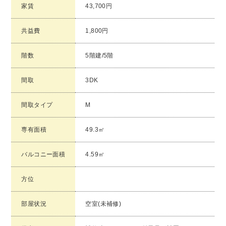
家賃
43,700円
共益費
1,800円
階数
5階建/5階
間取
3DK
間取タイプ
M
専有面積
49.3㎡
バルコニー面積
4.59㎡
方位
部屋状況
空室(未補修)