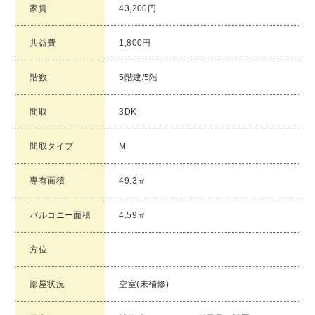
家賃
43,200円
共益費
1,800円
階数
5階建/5階
間取
3DK
間取タイプ
M
専有面積
49.3㎡
バルコニー面積
4.59㎡
方位
部屋状況
空室(未補修)