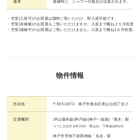
備考
補修時に、シャワー付風呂が設置されます。
・空室(入居可)のお部屋は随時ご覧いただけ、即入居可能です。
・空室(未補修)のお部屋もご覧いただけますが、入居まで概ね２カ月程度か
・空室(補修中)のお部屋はご覧いただけません。入居まで概ね1カ月程度か
物件情報
所在地
〒655-0873 神戸市垂水区青山台四丁目２
交通機関
JR山陽本線(神戸線)(神戸～姫路)「垂水」駅
つつじが丘行き約15分「青山台」下車徒歩約2分
神戸市営地下鉄西神線「名谷」駅