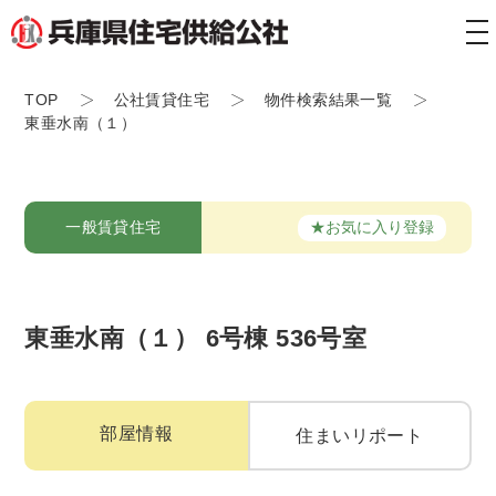
tog
nav
TOP
公社賃貸住宅
物件検索結果一覧
東垂水南（１）
★お気に入り登録
一般賃貸住宅
東垂水南（１） 6号棟 536号室
部屋情報
住まいリポート