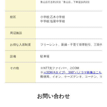
青山台行き約23分「青山台」下車徒歩約2分
校区
小学校:乙木小学校
中学校:塩屋中学校
周辺施設
お得な入居制度
フリーレント、新婚・子育て世帯割引、三世代隣
設備
駐車場
その他
※NTT光ファイバー、J;COM
※
≪3DK(Aタイプ) 360°パノラマ画像はこち
郵便局、イオン、ケーズデンキ、コーナン、マル
お問い合わせ